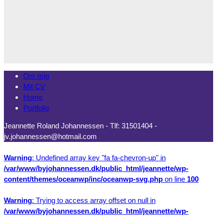
Om mig
Mit CV
Home
Portfolio
Jeannette Roland Johannessen - Tlf: 31501404 -
jv.johannessen@hotmail.com
Warning
: Undefined array key "fa fa-chevron-up" in
/var/www/byjohannessen.dk/public_html/jeannette/wp-
content/themes/oceanwp/inc/oceanwp-svg.php
on line
100
Warning
: Trying to access array offset on null in
/var/www/byjohannessen.dk/public_html/jeannette/wp-